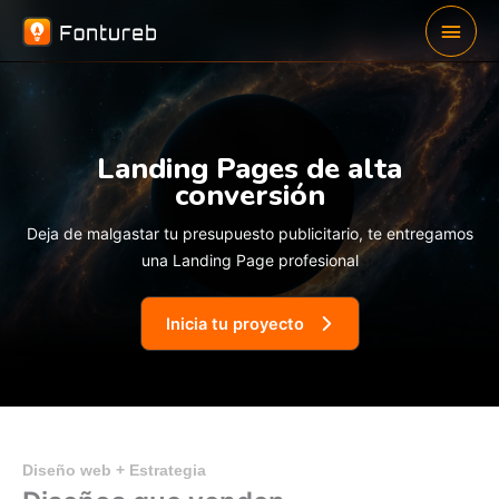
Ir
Men
al
contenido
princ
Landing Pages de alta
conversión
Deja de malgastar tu presupuesto publicitario, te entregamos
una Landing Page profesional
Inicia tu proyecto
Diseño web + Estrategia